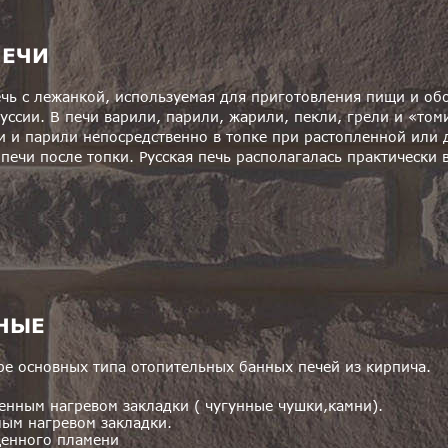
ПЕЧИ
ечь с лежанкой, используемая для приготовления пищи и о
руссии. В печи варили, парили, жарили, пекли, грели и «то
и и парили непосредственно в топке при растопленной или 
печи после топки. Русская печь располагалась практически
НЫЕ
ре основных типа отопительных банных печей из кирпича.
венным нагревом закладки ( чугунные чушки,камни).
мым нагревом закладки.
енного пламени