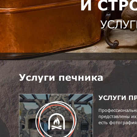
И СТР
УСЛУГ
Услуги печника
УСЛУГИ П
Профессиональны
представлены их 
есть фотография 