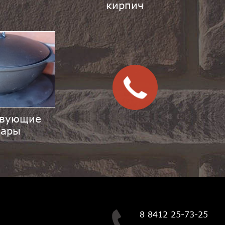
кирпич
свующие
вары
8 8412 25-73-25