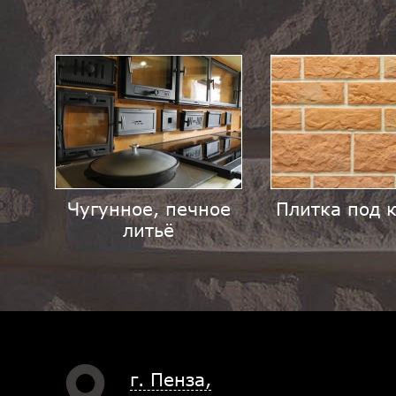
Чугунное, печное
Плитка под 
литьё
г. Пенза,