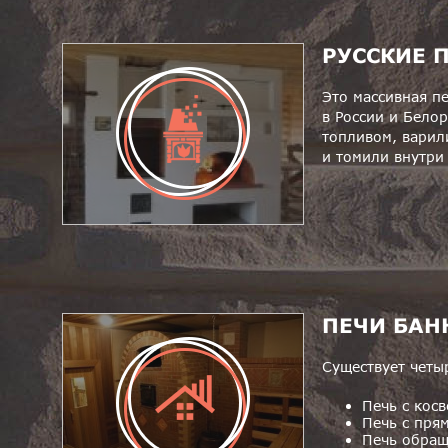
РУССКИЕ 
Это массивная п
в России и Бело
топливом, варил
и томили внутри 
ПЕЧИ БАН
Существует четы
Печь с кос
Печь с пря
Печь обращ