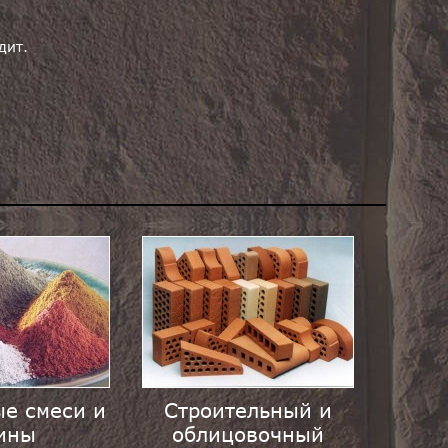
дит.
е смеси и
Строительный и
ины
облицовочный