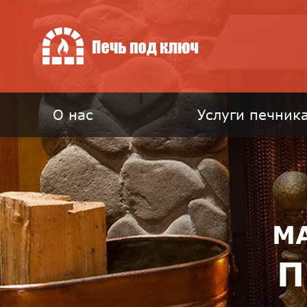
О нас
Услуги печник
М
П