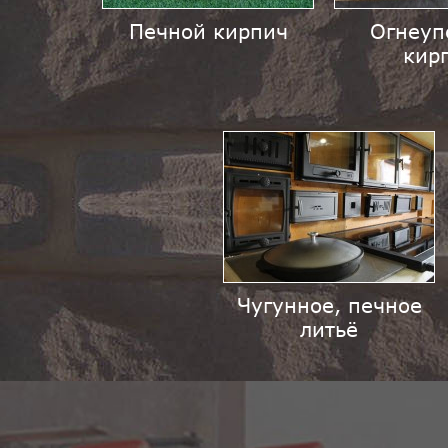
Печной кирпич
Огнеуп
кир
Чугунное, печное
литьё