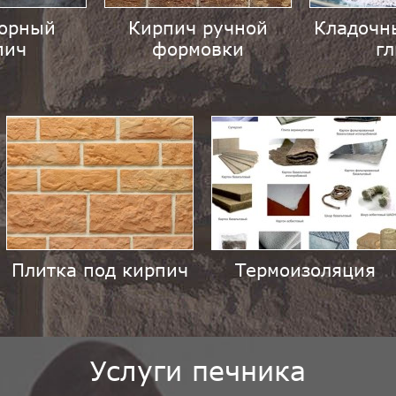
орный
Кирпич ручной
Кладочн
пич
формовки
г
Плитка под кирпич
Термоизоляция
Услуги печника